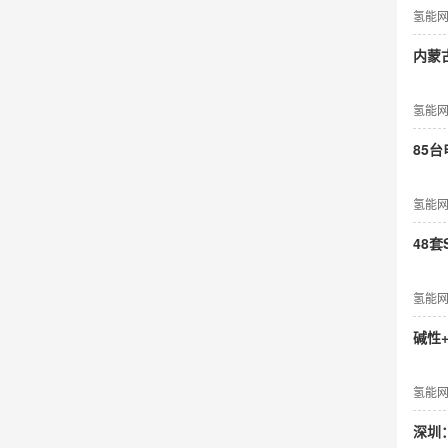
氢能
内蒙
氢能
85
氢能
48
氢能
碱性
氢能
深圳