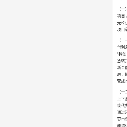
（十
项目
元/
项目
（十
付利
“科
急转
新金
房，
营成
（十
上下
续代
通过
容审
能培