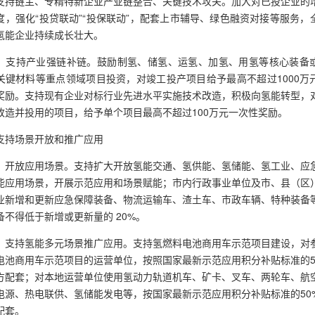
支持链主、专精特新企业产业链整合、关键技术攻关。加大对已投企业的
度，强化“投贷联动”“投保联动”，配套上市辅导、绿色融资对接等服务，
氢能企业持续成长壮大。
）支持产业强链补链。鼓励制氢、储氢、运氢、加氢、用氢等核心装备
关键材料等重点领域项目投资，对竣工投产项目给予最高不超过1000万
奖励。支持现有企业对标行业先进水平实施技术改造，积极向氢能转型，
改造并投用的项目，给予单个项目最高不超过100万元一次性奖励。
支持场景开放和推广应用
）开放应用场景。支持扩大开放氢能交通、氢供能、氢储能、氢工业、应
能应用场景，开展示范应用和场景赋能；市内行政事业单位及市、县（区
业新增和更新应急保障装备、物流运输车、渣土车、市政车辆、特种装备
备不得低于新增或更新量的 20%。
）支持氢能多元场景推广应用。支持氢燃料电池商用车示范项目建设，对
电池商用车示范项目的运营单位，按照国家最新示范应用积分补贴标准的5
方配套；对本地运营单位使用氢动力轨道机车、矿卡、叉车、两轮车、航
电源、热电联供、氢储能发电等，按国家最新示范应用积分补贴标准的50
配套。