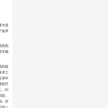
重大技
产品并
资机构
高不超
类科技
技术工
促进中
级和厅
、20
制定、
励。对
元的一