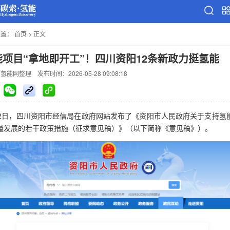
位置：
首页
>
正文
能项目“拿地即开工”！四川资阳12条新政力挺氢能
：氢能网整理
发布时间：2026-05-28 09:08:18
22日，四川资阳市经信局在政府网站发布了《资阳市人民政府关于支持氢
量发展的若干政策措施（征求意见稿）》（以下简称《意见稿》）。