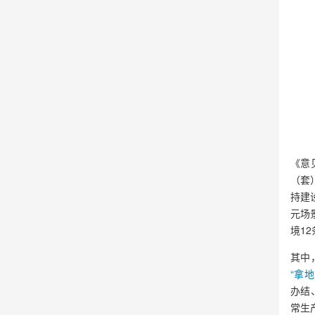
《意
（套
持建
元场
境1
其中
“拿
办结
常生