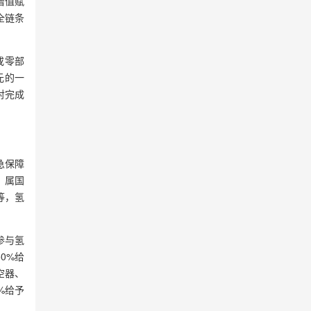
增值赋
全链条
或零部
元的一
对完成
急保障
）属国
等，氢
参与氢
0%给
空器、
%给予