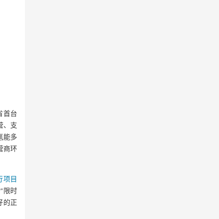
省首台
营、支
氢能多
营商环
行项目
“限时
好的正