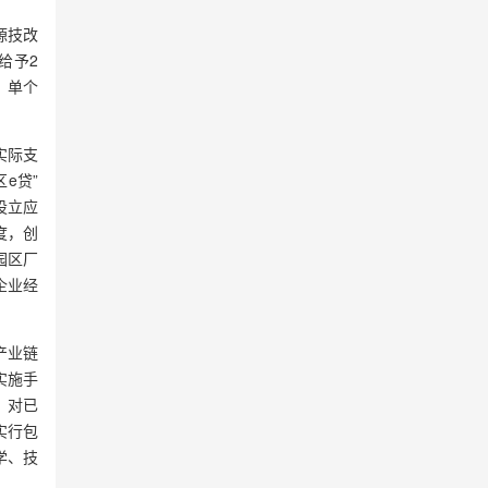
源技改
给予2
，单个
实际支
e贷”
设立应
度，创
园区厂
企业经
产业链
实施手
；对已
实行包
学、技