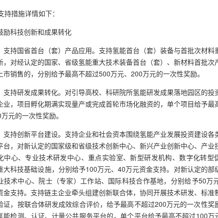
条支持措施详情如下：
鼓励科技创新和成果转化
）支持国省首台（套）产品应用。支持氢能首台（套）装备与首批次材料
新，对经认定的国家、省级氢能重大技术装备首台（套）、新材料首批次
上市销售的，分别给予最高不超过500万元、200万元的一次性奖励。
）支持研发成果转化。对引导高校、科研院所氢能研发成果落地园区的投
企业，项目孵化期满实现量产或完成首轮市场化融资的，单个项目给予最
00万元的一次性奖励。
）支持创新平台建设。支持企业和社会资本围绕氢能产业发展投资建设各
平台，对新认定的国家级和省级技术创新中心、新兴产业创新中心、产业
化中心、专业技术研发中心、重点实验室、新型研发机构、数字化转型
重大科技基础设施，分别给予100万元、40万元资金支持。对新认定的部
业技术中心、院士（专家）工作站、国际科技合作基地，分别给予50万元
资金支持。支持链主企业牵头组建创新联合体，协同开展技术研发、标准
验证，按联合体研发成效综合评价，给予最高不超过200万元的一次性奖
氢能检测、认证、计量公共服务平台的，单个平台给予最高不超过100万