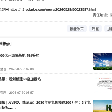
网 https://h2.solarbe.com/news/20260528/50023587.html
责任编辑：
氢能政策
制氢
加
荐新闻
300亿元绿氢基地项目签约
网整理
2026-07-30 09:09
吕梁：规划新建68座加氢站
网整理
2026-07-30 08:57
周报 | 发改委、能源局：2030年制氢规模达200万吨；3个氢
目招标……