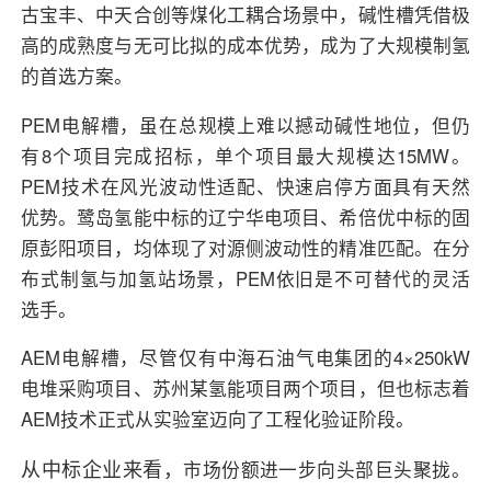
古宝丰、中天合创等煤化工耦合场景中，碱性槽凭借极
高的成熟度与无可比拟的成本优势，成为了大规模制氢
的首选方案。
PEM电解槽，虽在总规模上难以撼动碱性地位，但仍
有8个项目完成招标，单个项目最大规模达15MW。
PEM技术在风光波动性适配、快速启停方面具有天然
优势。鹭岛氢能中标的辽宁华电项目、希倍优中标的固
原彭阳项目，均体现了对源侧波动性的精准匹配。在分
布式制氢与加氢站场景，PEM依旧是不可替代的灵活
选手。
AEM电解槽，尽管仅有中海石油气电集团的4×250kW
电堆采购项目、苏州某氢能项目两个项目，但也标志着
AEM技术正式从实验室迈向了工程化验证阶段。
从中标企业来看，
市场份额进一步向头部巨头聚拢。