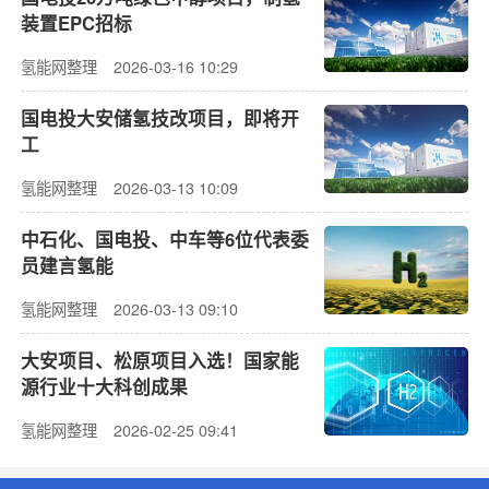
装置EPC招标
氢能网整理
2026-03-16 10:29
国电投大安储氢技改项目，即将开
工
氢能网整理
2026-03-13 10:09
中石化、国电投、中车等6位代表委
员建言氢能
氢能网整理
2026-03-13 09:10
大安项目、松原项目入选！国家能
源行业十大科创成果
氢能网整理
2026-02-25 09:41