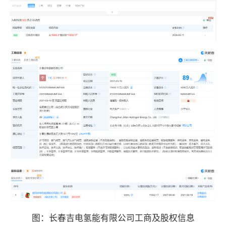
图：长春吉电氢能有限公司工商及股权信息