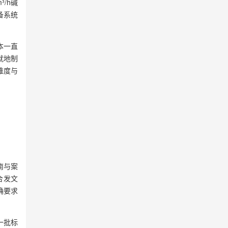
³/h碱
备系统
本一直
就地制
难度与
南与案
合发文
确要求
一批标