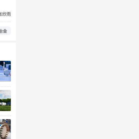
张欣雨
冶金