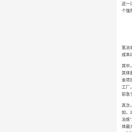
这一
个强
氢冶
成本
其中
其体
金项
工厂
前急
其次
如，
冶炼
体最