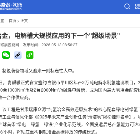
位置：
首页
>
正文
冶金，电解槽大规模应用的下一个"超级场景”
：碳索氢能网
发布时间：2026-05-13 08:56:27
，制氢装备领域又迎来一则标志性大单。
9日，青骐骥正式官宣签约白银市平川区年产2万吨电解水制氢建设项目，
0台1000Nm³/h及2台2000Nm³/h碱性电解槽，成为国内最大氢冶金配
唯一合作供应商。
，该工程是甘肃瑞康众源“纯氢冶金高效还原技术”的核心配套绿电制绿氢
选工业与信息化部《2025年未来产业创新任务“清洁氢”揭榜挂帅名单》。
全球首条“绿电—绿氢—绿铁”产业化示范线，全面投运后总产氢能力可达24
米/小时，将彻底重构钢铁冶金高碳排放的传统模式。