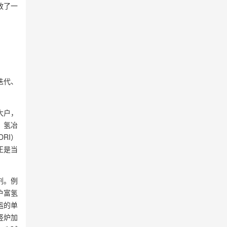
放了一
迭代、
大户，
，氢冶
RI）
正是当
剂。例
炉富氢
运的单
竖炉加