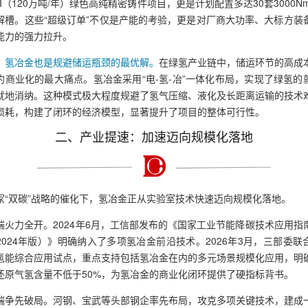
I（120万吨/年）绿色高纯精密铸件项目，更是计划配置多达30套3000Nm
解槽。这些“超级订单”不仅是产能的考验，更是对厂商大功率、大标方装
能力的强力拉升。
，氢冶金也是规避储运瓶颈的最优解。
在绿氢产业链中，储运环节的高成
约商业化的最大痛点。氢冶金采用“电-氢-冶”一体化布局，实现了绿氢的
就地消纳。这种模式极大程度规避了氢气压缩、液化及长距离运输的技术
损耗，构建了闭环的经济模型，显著提升了项目的整体可行性。
二、产业提速：加速迈向规模化落地
家“双碳”战略的催化下，氢冶金正从实验室技术快速迈向规模化落地。
端火力全开。2024年6月，工信部发布的《国家工业节能降碳技术应用指
2024年版）》明确纳入了多项氢冶金前沿技术。2026年3月，三部委联
氢能综合应用试点，重点支持包括氢冶金在内的多元场景规模化应用，明
还原气氢含量不低于50%，为氢冶金的商业化闭环提供了硬指标背书。
端争先破局。河钢、宝武等头部钢企率先布局，攻克多项关键技术，建成