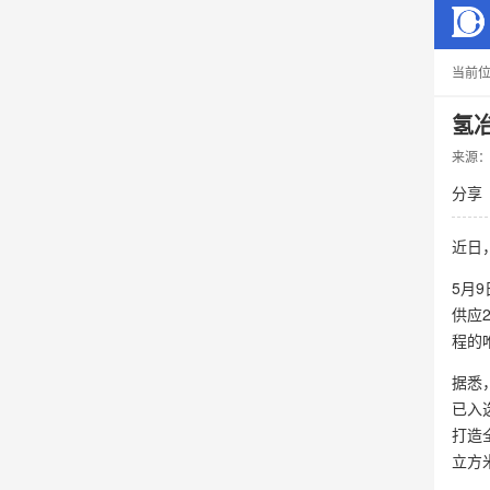
当前
氢
来源
分享
近日
5月
供应2
程的
据悉
已入
打造
立方