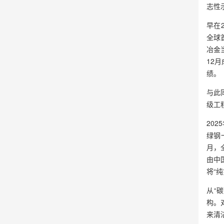
志性
早在
全球
冶金
12
绩。
与此
级工
20
绿钢
月，
由中
将“
从“
构。
来清