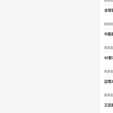
碳索
全球
碳索
中能
碳索
30套
碳索
这笔
碳索
又双