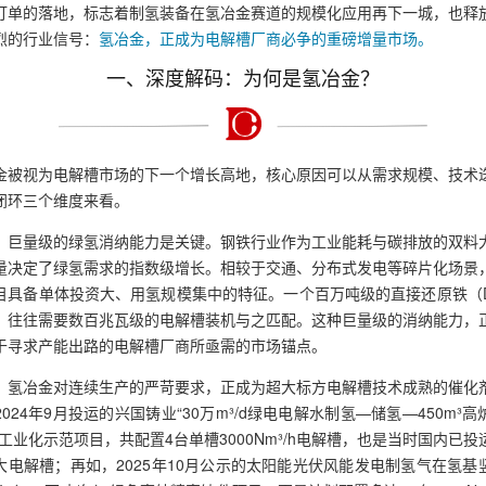
订单的落地，标志着制氢装备在氢冶金赛道的规模化应用再下一城，也释
烈的行业信号：
氢冶金，正成为电解槽厂商必争的重磅增量市场。
一、深度解码：为何是氢冶金？
金被视为电解槽市场的下一个增长高地，核心原因可以从需求规模、技术
闭环三个维度来看。
，巨量级的绿氢消纳能力是关键。钢铁行业作为工业能耗与碳排放的双料
量决定了绿氢需求的指数级增长。相较于交通、分布式发电等碎片化场景
目具备单体投资大、用氢规模集中的特征。一个百万吨级的直接还原铁（D
，往往需要数百兆瓦级的电解槽装机与之匹配。这种巨量级的消纳能力，
于寻求产能出路的电解槽厂商所亟需的市场锚点。
，氢冶金对连续生产的严苛要求，正成为超大标方电解槽技术成熟的催化
2024年9月投运的兴国铸业“30万m³/d绿电电解水制氢—储氢—450m³高
”工业化示范项目，共配置4台单槽3000Nm³/h电解槽，也是当时国内已投
大电解槽；再如，2025年10月公示的太阳能光伏风能发电制氢气在氢基