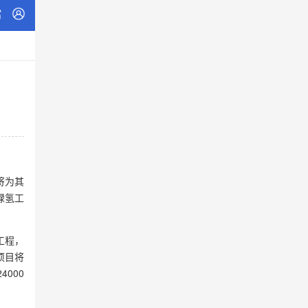
将为其
套绿氢工
工程，
项目将
000