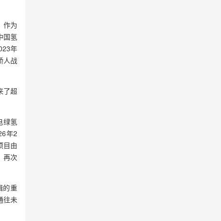
，作为
中国氢
23年
骄人战
来了超
电绿氢
6年2
项目由
，再次
辑的重
通往未