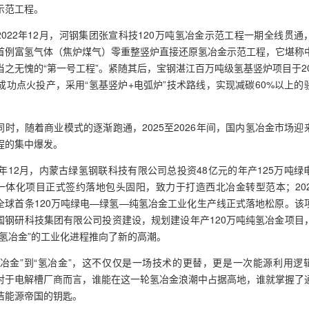
示范工程。
2022年12月，河钢集团张宣科技120万吨氢冶金示范工程一期全线贯通
首例富氢气体（焦炉煤气）零重整竖炉直接还原氢冶金示范工程，它堪称
当之无愧的“第一号工程”。紧随其后，宝钢湛江百万吨级氢基竖炉项目于20
月成功点火投产，采用“氢基竖炉+电弧炉”技术路线，实现减碳60%以上的
同时，随着商业模式的逐渐跑通，2025至2026年间，国内氢冶金市场迎
程的集中爆发。
25年12月，内蒙古绿氢钢联科技有限公司总投资48亿元的年产125万吨绿
一体化项目正式签约落地包头固阳，致力于打造西北冶金转型范本；202
全球首条120万吨绿电—绿氢—纯氢冶金工业化生产线正式落地松原。该
国钢研科技集团有限公司投资建设，规划建设年产120万吨纯氢冶金项目
纯氢冶金”的工业化进程推向了新的高潮。
碳冶金”到“氢冶金”，这不仅仅是一场技术的更替，更是一次能源利用逻
对于电解槽厂商而言，谁能在这一轮氢冶金浪潮中占据高地，谁就掌握了
洁能源帝国的钥匙。