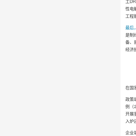
工DR
性电
工程
最后
是制
备、
经济
在国
政策
例（
开展
入炉
企业