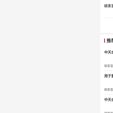
碳索氢能
推
中天
碳索
用于氢
碳索
中天